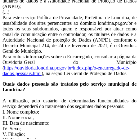
titulares de dados e a Autoridade Nacional de Proteção de Dados
(ANPD);
(...)
Para este serviço Política de Privacidade, Prefeitura de Londrina, de
usuabilidade dos sites pertencentes ao domínio londrina.pr.gov.br e
todos os seus subdomínios, quem é responsável por atuar como
canal de comunicação entre o controlador, os titulares de dados e a
Autoridade Nacional de proteção de Dados (ANPD), conforme o
Decreto Municipal 214, de 24 de fevereiro de 2021, é o Ouvidor-
Geral do Município.
Para outras informações sobre o Encarregado, consultar a página da
Ouvidoria-Geral do Município
(
https://ouvidoria.londrina.pr.gov.br/index.php/o-encarregado-de-
dados-pessoais.html
), na seção Lei Geral de Proteção de Dados.
Quais dados pessoais são tratados pelo serviço municipal de
Londrina?
A utilização, pelo usuário, de determinadas funcionalidades do
serviço dependerá do tratamento dos seguintes dados pessoais:
I. Nome completo;
II. Nome social;
III. Data de nascimento;
IV. Sexo;
V. Filiação;