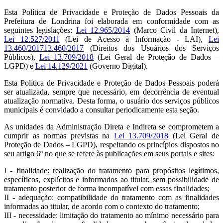
Esta Política de Privacidade e Proteção de Dados Pessoais da
Prefeitura de Londrina foi elaborada em conformidade com as
seguintes legislações:
Lei 12.965/2014
(Marco Civil da Internet),
Lei 12.527/2011
(Lei de Acesso à Informação - LAI),
Lei
13.460/201713.460/2017
(Direitos dos Usuários dos Serviços
Públicos),
Lei 13.709/2018
(Lei Geral de Proteção de Dados –
LGPD) e
Lei 14.129/2021
(Governo Digital).
Esta Política de Privacidade e Proteção de Dados Pessoais poderá
ser atualizada, sempre que necessário, em decorrência de eventual
atualização normativa. Desta forma, o usuário dos serviços públicos
municipais é convidado a consultar periodicamente esta seção.
As unidades da Administração Direta e Indireta se comprometem a
cumprir as normas previstas na
Lei 13.709/2018
(Lei Geral de
Proteção de Dados – LGPD), respeitando os princípios dispostos no
seu artigo 6º no que se refere às publicações em seus portais e sites:
I - finalidade: realização do tratamento para propósitos legítimos,
específicos, explícitos e informados ao titular, sem possibilidade de
tratamento posterior de forma incompatível com essas finalidades;
II - adequação: compatibilidade do tratamento com as finalidades
informadas ao titular, de acordo com o contexto do tratamento;
III - necessidade: limitação do tratamento ao mínimo necessário para