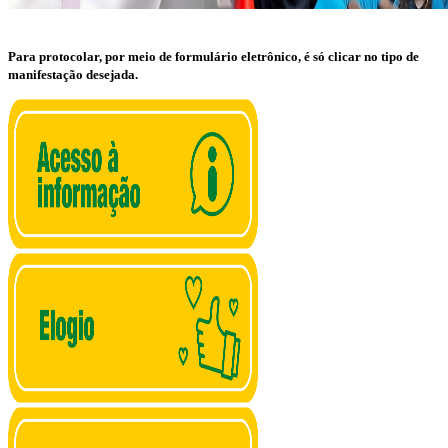
Para protocolar, por meio de formulário eletrônico, é só clicar no tipo de
manifestação desejada.